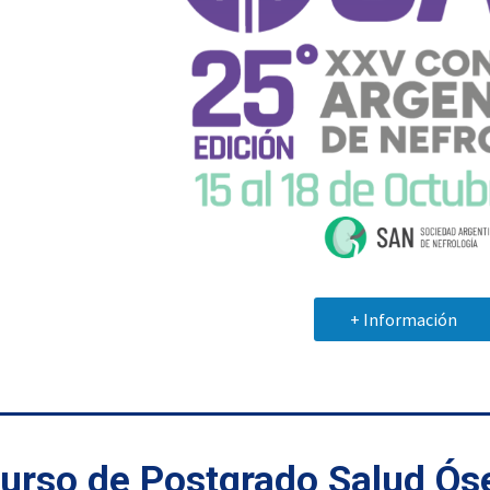
+ Información
urso de Postgrado Salud Óse